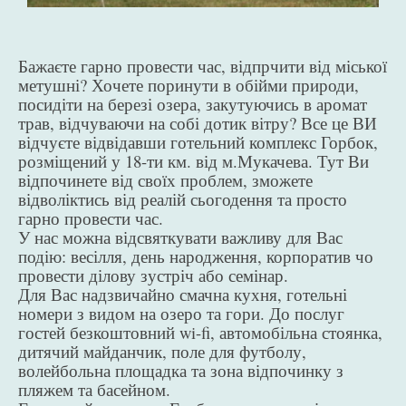
Бажаєте гарно провести час, відпрчити від міської
метушні? Хочете поринути в обійми природи,
посидіти на березі озера, закутуючись в аромат
трав, відчуваючи на собі дотик вітру? Все це ВИ
відчуєте відвідавши готельний комплекс Горбок,
розміщений у 18-ти км. від м.Мукачева. Тут Ви
відпочинете від своїх проблем, зможете
відволіктись від реалій сьогодення та просто
гарно провести час.
У нас можна відсвяткувати важливу для Вас
подію: весілля, день народження, корпоратив чо
провести ділову зустріч або семінар.
Для Вас надзвичайно смачна кухня, готельні
номери з видом на озеро та гори. До послуг
гостей безкоштовний wi-fi, автомобільна стоянка,
дитячий майданчик, поле для футболу,
волейбольна площадка та зона відпочинку з
пляжем та басейном.