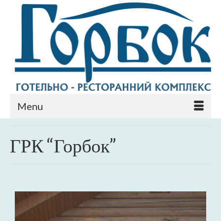
Menu
ГРК “Горбок”