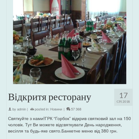
Відкритя ресторану
17
СІЧ 2018
by
admin
|
posted in:
Новини
|
57 368
Святкуйте з нами!ГРК “Горбок” відкрив святковий зал на 150
чоловік. Тут Ви можете відсвяткувати День народження,
весілля та будь-яке свято.Банкетне меню від 380 грн.